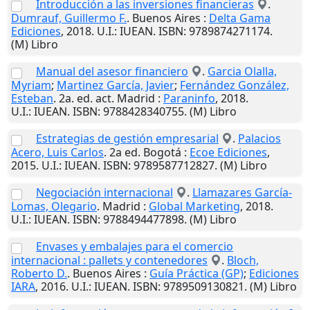
Introducción a las inversiones financieras
.
Dumrauf, Guillermo F.
.
Buenos Aires
:
Delta Gama
Ediciones
,
2018
.
U.I.
: IUEAN. ISBN: 9789874271174.
(M) Libro
Manual del asesor financiero
.
Garcia Olalla,
Myriam
;
Martinez García, Javier
;
Fernández González,
Esteban
. 2a. ed. act.
Madrid
:
Paraninfo
,
2018
.
U.I.
: IUEAN. ISBN: 9788428340755. (M) Libro
Estrategias de gestión empresarial
.
Palacios
Acero, Luis Carlos
. 2a ed.
Bogotá
:
Ecoe Ediciones
,
2015
.
U.I.
: IUEAN. ISBN: 9789587712827. (M) Libro
Negociación internacional
.
Llamazares García-
Lomas, Olegario
.
Madrid
:
Global Marketing
,
2018
.
U.I.
: IUEAN. ISBN: 9788494477898. (M) Libro
Envases y embalajes para el comercio
internacional : pallets y contenedores
.
Bloch,
Roberto D.
.
Buenos Aires
:
Guía Práctica (GP)
;
Ediciones
IARA
,
2016
.
U.I.
: IUEAN. ISBN: 9789509130821. (M) Libro