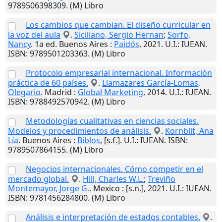
9789506398309. (M) Libro
Los cambios que cambian. El diseño curricular en
la voz del aula
.
Siciliano, Sergio Hernan
;
Sorfo,
Nancy
. 1a ed.
Buenos Aires
:
Paidós
,
2021
.
U.I.
: IUEAN.
ISBN: 9789501203363. (M) Libro
Protocolo empresarial internacional. Información
práctica de 60 países.
.
Llamazares García-Lomas,
Olegario
.
Madrid
:
Global Marketing
,
2014
.
U.I.
: IUEAN.
ISBN: 9788492570942. (M) Libro
Metodologías cualitativas en ciencias sociales.
Modelos y procedimientos de análisis.
.
Kornblit, Ana
Lía
.
Buenos Aires
:
Biblos
,
[s.f.]
.
U.I.
: IUEAN. ISBN:
9789507864155. (M) Libro
Negocios internacionales. Cómo competir en el
mercado global.
.
Hill, Charles W.L.
;
Treviño
Montemayor, Jorge G.
.
Mexico
:
[s.n.]
,
2021
.
U.I.
: IUEAN.
ISBN: 9781456284800. (M) Libro
Análisis e interpretación de estados contables.
.