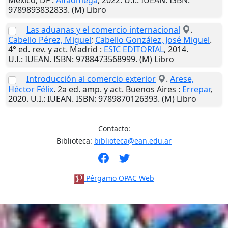
México, DF
:
Alfaomega
,
2022
.
U.I.
: IUEAN. ISBN:
9789893832833. (M) Libro
Las aduanas y el comercio internacional
.
Cabello Pérez, Miguel
;
Cabello González, José Miguel
.
4° ed. rev. y act.
Madrid
:
ESIC EDITORIAL
,
2014
.
U.I.
: IUEAN. ISBN: 9788473568999. (M) Libro
Introducción al comercio exterior
.
Arese,
Héctor Félix
. 2a ed. amp. y act.
Buenos Aires
:
Errepar
,
2020
.
U.I.
: IUEAN. ISBN: 9789870126393. (M) Libro
Contacto:
Biblioteca:
biblioteca@ean.edu.ar
Pérgamo OPAC Web