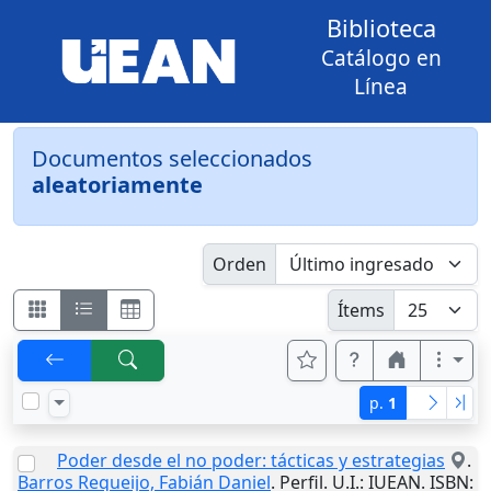
Biblioteca
Catálogo en
Línea
Documentos seleccionados
aleatoriamente
Orden
Ítems
p.
1
Poder desde el no poder: tácticas y estrategias
.
Barros Requeijo, Fabián Daniel
. Perfil.
U.I.
: IUEAN. ISBN: