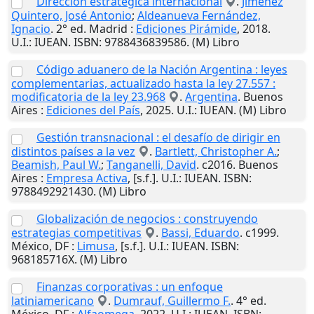
Dirección estratégica internacional
.
Jimenez
Quintero, José Antonio
;
Aldeanueva Fernández,
Ignacio
. 2° ed.
Madrid
:
Ediciones Pirámide
,
2018
.
U.I.
: IUEAN. ISBN: 9788436839586. (M) Libro
Código aduanero de la Nación Argentina : leyes
complementarias, actualizado hasta la ley 27.557 :
modificatoria de la ley 23.968
.
Argentina
.
Buenos
Aires
:
Ediciones del País
,
2025
.
U.I.
: IUEAN. (M) Libro
Gestión transnacional : el desafío de dirigir en
distintos países a la vez
.
Bartlett, Christopher A.
;
Beamish, Paul W.
;
Tanganelli, David
. c2016.
Buenos
Aires
:
Empresa Activa
,
[s.f.]
.
U.I.
: IUEAN. ISBN:
9788492921430. (M) Libro
Globalización de negocios : construyendo
estrategias competitivas
.
Bassi, Eduardo
. c1999.
México, DF
:
Limusa
,
[s.f.]
.
U.I.
: IUEAN. ISBN:
968185716X. (M) Libro
Finanzas corporativas : un enfoque
latiniamericano
.
Dumrauf, Guillermo F.
. 4° ed.