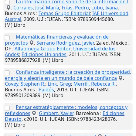
La información como soporte de la información I
.
Corrales, José María
;
Frías, Pedro
;
Lobo, Ivana
.
Buenos Aires
:
Temas Grupo Editorial
;
IAE Universidad
Austral
,
2009
.
U.I.
: IUEAN. ISBN: 9789509445680.
(M) Libro
Matemáticas financieras y evaluación de
proyectos
.
Serrano Rodríguez, Javier
. 2a ed.
México,
DF
:
Alfaomega Grupo Editor
;
Universidad de los
Andes
;
Ediciones Uniandes
,
2011
.
U.I.
: IUEAN. ISBN:
9789586827928. (M) Libro
Confianza inteligente : la creación de prosperidad,
energía y alegría en un mundo de baja confianza
.
Covey, Stephen R.
;
Link, Greg
;
Merrill, Rebecca R.
.
Buenos Aires
:
Paidós
,
2013
.
U.I.
: IUEAN. ISBN:
9789501209389. (M) Libro
Pensar estratégicamente : modelos, conceptos y
reflexiones
.
Gimbert, Xavier
.
Barcelona
:
Ediciones
Deusto
,
c2010
.
U.I.
: IUEAN. ISBN: 9788423428076.
(M) Libro