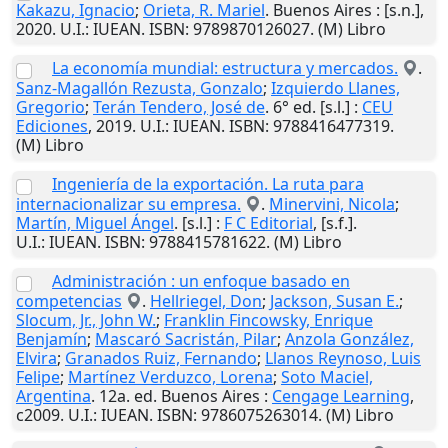
Kakazu, Ignacio
;
Orieta, R. Mariel
.
Buenos Aires
:
[s.n.]
,
2020
.
U.I.
: IUEAN. ISBN: 9789870126027. (M) Libro
La economía mundial: estructura y mercados.
.
Sanz-Magallón Rezusta, Gonzalo
;
Izquierdo Llanes,
Gregorio
;
Terán Tendero, José de
. 6° ed.
[s.l.]
:
CEU
Ediciones
,
2019
.
U.I.
: IUEAN. ISBN: 9788416477319.
(M) Libro
Ingeniería de la exportación. La ruta para
internacionalizar su empresa.
.
Minervini, Nicola
;
Martín, Miguel Ángel
.
[s.l.]
:
F C Editorial
,
[s.f.]
.
U.I.
: IUEAN. ISBN: 9788415781622. (M) Libro
Administración : un enfoque basado en
competencias
.
Hellriegel, Don
;
Jackson, Susan E.
;
Slocum, Jr., John W.
;
Franklin Fincowsky, Enrique
Benjamín
;
Mascaró Sacristán, Pilar
;
Anzola González,
Elvira
;
Granados Ruiz, Fernando
;
Llanos Reynoso, Luis
Felipe
;
Martínez Verduzco, Lorena
;
Soto Maciel,
Argentina
. 12a. ed.
Buenos Aires
:
Cengage Learning
,
c2009
.
U.I.
: IUEAN. ISBN: 9786075263014. (M) Libro