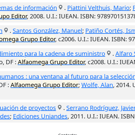
temas de información
.
Piattini Velthuis, Mario
;
upo
Editor
,
2008
.
U.I.
: IUEAN. ISBN: 978970151378
n
.
Santos González, Manuel
;
Patiño Cortés, Is
aomega
Grupo
Editor
,
c2006
.
U.I.
: IUEAN. ISBN: 9
dimiento para la cadena de suministro
.
Alfaro S
o, DF
:
Alfaomega
Grupo
Editor
,
c2008
.
U.I.
: IUEA
umanos : una ventana al futuro para la selección,
DF
:
Alfaomega
Grupo
Editor
;
Wolfe, Alan
,
2014
.
U
luación de proyectos
.
Serrano Rodríguez, Javier
ndes
;
Ediciones Uniandes
,
2011
.
U.I.
: IUEAN. ISBN