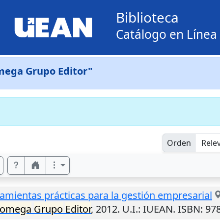
Biblioteca
Catálogo en Línea
mega Grupo Editor"
Orden
amientas prácticas para la gestión empresarial
aomega
Grupo
Editor
,
2012
.
U.I.
: IUEAN. ISBN: 97