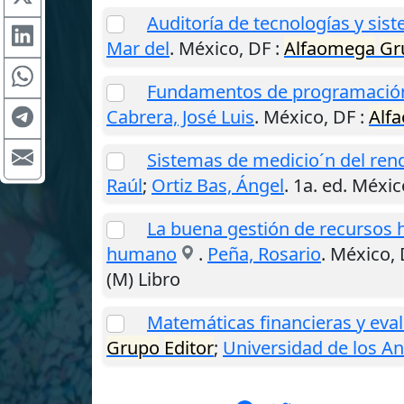
Auditoría de tecnologías y sis
Mar del
.
México, DF
:
Alfaomega
Gr
Fundamentos de programació
Cabrera, José Luis
.
México, DF
:
Alf
Sistemas de medicio´n del ren
Raúl
;
Ortiz Bas, Ángel
. 1a. ed.
Méxic
La buena gestión de recursos h
humano
.
Peña, Rosario
.
México, 
(M) Libro
Matemáticas financieras y eva
Grupo
Editor
;
Universidad de los A