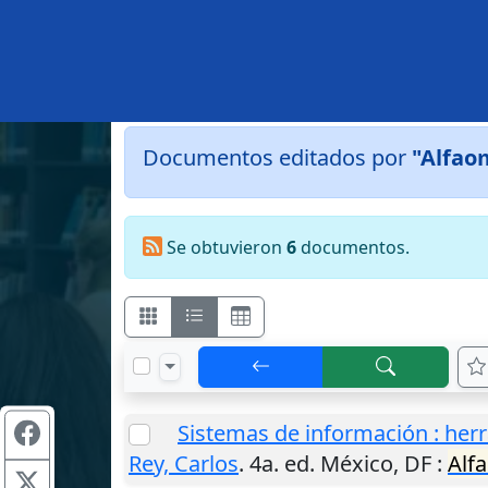
Documentos editados por
"Alfao
Se obtuvieron
6
documentos.
Sistemas de información : herr
Rey, Carlos
. 4a. ed.
México, DF
:
Alf