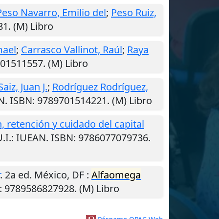
Peso Navarro, Emilio del
;
Peso Ruiz,
1. (M) Libro
mael
;
Carrasco Vallinot, Raúl
;
Raya
701511557. (M) Libro
aiz, Juan J.
;
Rodríguez Rodríguez,
N. ISBN: 9789701514221. (M) Libro
 retención y cuidado del capital
.I.
: IUEAN. ISBN: 9786077079736.
. 2a ed.
México, DF
:
Alfaomega
: 9789586827928. (M) Libro