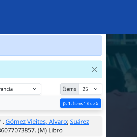
Ítems
p.
1
.
6
Ítems 1-6 de
.
Gómez Vieites, Alvaro
;
Suárez
86077073857. (M) Libro