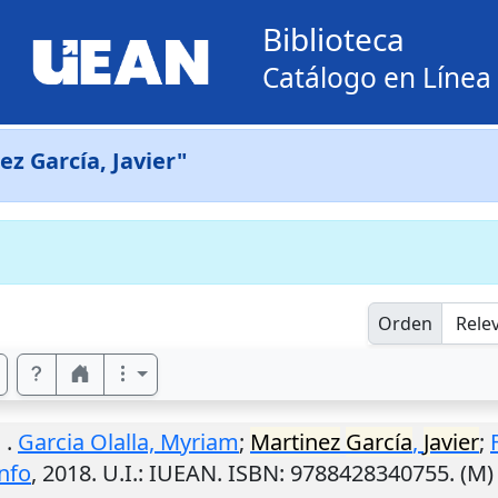
Biblioteca
Catálogo en Línea
ez García, Javier"
Orden
.
Garcia Olalla, Myriam
;
Martinez
García
,
Javier
;
nfo
,
2018
.
U.I.
: IUEAN. ISBN: 9788428340755. (M)