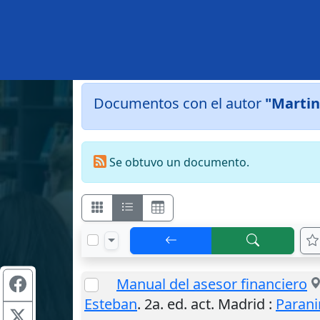
Documentos con el autor
"Martin
Se obtuvo un documento.
Manual del asesor financiero
Esteban
. 2a. ed. act.
Madrid
:
Parani