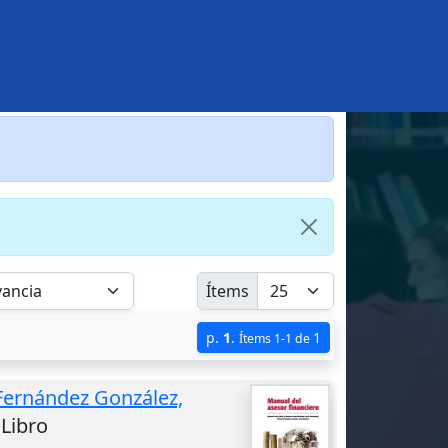
Ítems
p.
1
.
1
Ítems 1-1 de
Fernández González,
 Libro