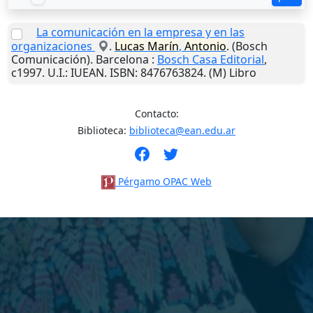
La comunicación en la empresa y en las
organizaciones
.
Lucas
Marín
,
Antonio
. (Bosch
Comunicación).
Barcelona
:
Bosch Casa Editorial
,
c1997
.
U.I.
: IUEAN. ISBN: 8476763824. (M) Libro
Contacto:
Biblioteca:
biblioteca@ean.edu.ar
Pérgamo OPAC Web