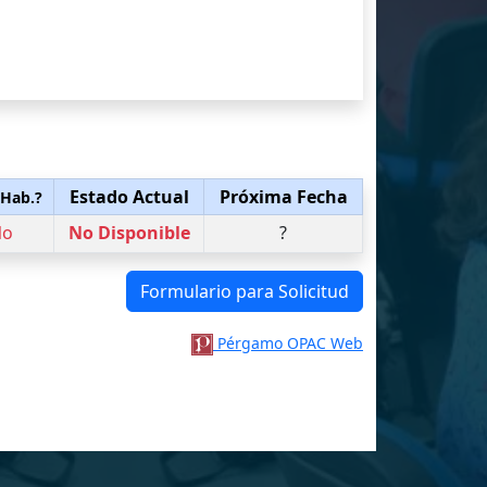
Estado Actual
Próxima Fecha
 Hab.?
No
No Disponible
?
Formulario para Solicitud
Pérgamo OPAC Web