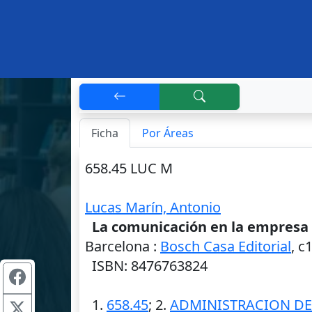
Ficha
Por Áreas
658.45 LUC M
Lucas Marín, Antonio
La comunicación en la empresa 
Barcelona
:
Bosch Casa Editorial
,
c
ISBN: 8476763824
1.
658.45
; 2.
ADMINISTRACION DE