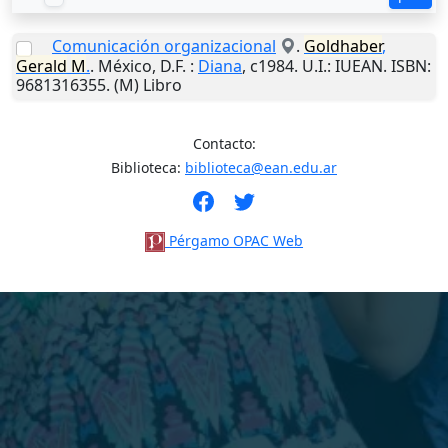
Comunicación organizacional
.
Goldhaber
,
Gerald
M
.
.
México, D.F.
:
Diana
,
c1984
.
U.I.
: IUEAN. ISBN:
9681316355. (M) Libro
Contacto:
Biblioteca:
biblioteca@ean.edu.ar
Pérgamo OPAC Web