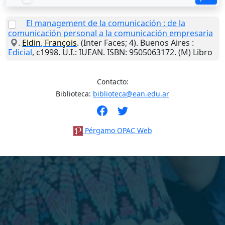
El management de la comunicación : de la
comunicación personal a la comunicación empresaria
.
Eldin
,
François
. (Inter Faces; 4).
Buenos Aires
:
Edicial
,
c1998
.
U.I.
: IUEAN. ISBN: 9505063172. (M) Libro
Contacto:
Biblioteca:
biblioteca@ean.edu.ar
Pérgamo OPAC Web