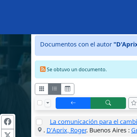
Documentos con el autor
"D'Apri
Se obtuvo un documento.
La comunicación para el cambi
.
D'Aprix, Roger
.
Buenos Aires
:
G