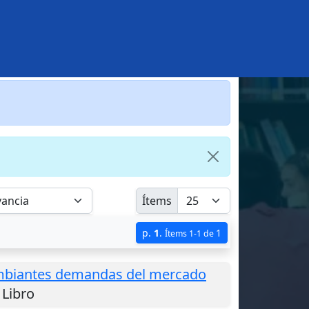
Ítems
p.
1
.
1
Ítems 1-1 de
cambiantes demandas del mercado
 Libro